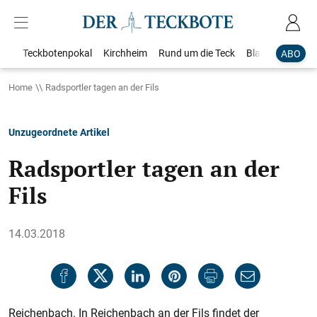
Teckbotenpokal
Kirchheim
Rund um die Teck
Blaulicht
Loka
ABO
Home
Radsportler tagen an der Fils
Unzugeordnete Artikel
Radsportler tagen an der
Fils
14.03.2018
Reichenbach. In Reichenbach an der Fils findet der