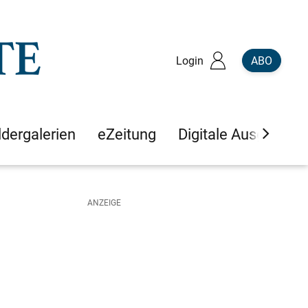
Login
ABO
ldergalerien
eZeitung
Digitale Ausgaben