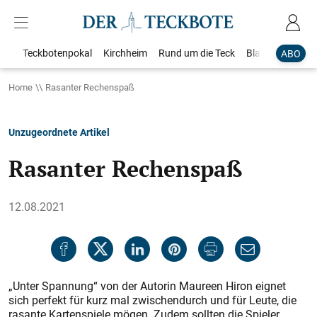
Teckbotenpokal
Kirchheim
Rund um die Teck
Blaulicht
Loka
ABO
Home
Rasanter Rechenspaß
Unzugeordnete Artikel
Rasanter Rechenspaß
12.08.2021
„Unter Spannung“ von der Autorin Maureen Hiron eignet
sich perfekt für kurz mal zwischendurch und für Leute, die
rasante Kartenspiele mögen. Zudem sollten die Spieler