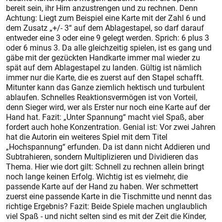
bereit sein, ihr Hirn anzustrengen und zu rechnen. Denn
Achtung: Liegt zum Beispiel eine Karte mit der Zahl 6 und
dem Zusatz „+/- 3“ auf dem Ablagestapel, so darf darauf
entweder eine 3 oder eine 9 gelegt werden. Sprich: 6 plus 3
oder 6 minus 3. Da alle gleichzeitig spielen, ist es gang und
gäbe mit der gezückten Handkarte immer mal wieder zu
spät auf dem Ablagestapel zu landen. Gültig ist nämlich
immer nur die Karte, die es zuerst auf den Stapel schafft.
Mitunter kann das Ganze ziemlich hektisch und turbulent
ablaufen. Schnelles Reaktionsvermögen ist von Vorteil,
denn Sieger wird, wer als Erster nur noch eine Karte auf der
Hand hat. Fazit: „Unter Spannung“ macht viel Spaß, aber
fordert auch hohe Konzentration. Genial ist: Vor zwei Jahren
hat die Autorin ein weiteres Spiel mit dem Titel
„Hochspannung“ erfunden. Da ist dann nicht Addieren und
Subtrahieren, sondern Multiplizieren und Dividieren das
Thema. Hier wie dort gilt: Schnell zu rechnen allein bringt
noch lange keinen Erfolg. Wichtig ist es vielmehr, die
passende Karte auf der Hand zu haben. Wer schmettert
zuerst eine passende Karte in die Tischmitte und nennt das
richtige Ergebnis? Fazit: Beide Spiele machen unglaublich
viel Spaß - und nicht selten sind es mit der Zeit die Kinder,