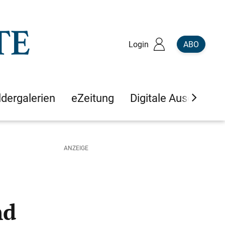
Login
ABO
ldergalerien
eZeitung
Digitale Ausgaben
nd