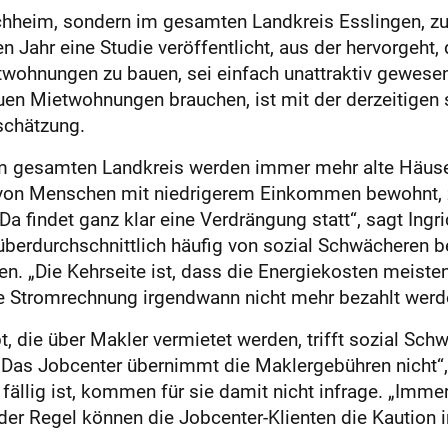
rchheim, sondern im gesamten Landkreis Esslingen, 
en Jahr eine Studie veröffentlicht, aus der hervorgeh
twohnungen zu bauen, sei einfach unattraktiv gewesen,
euen Mietwohnungen brauchen, ist mit der derzeitige
schätzung.
„Im gesamten Landkreis werden immer mehr alte Häus
g von Menschen mit niedrigerem Einkommen bewohnt, 
 findet ganz klar eine Verdrängung statt“, sagt Ingr
berdurchschnittlich häufig von sozial Schwächeren b
n. „Die Kehrseite ist, dass die Energiekosten meisten
ie Stromrechnung irgendwann nicht mehr bezahlt werd
die über Makler vermietet werden, trifft sozial Schw
 „Das Jobcenter übernimmt die Maklergebühren nicht“,
 fällig ist, kommen für sie damit nicht infrage. „Imme
In der Regel können die Jobcenter-Klienten die Kaution 