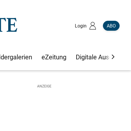
Login
ABO
ldergalerien
eZeitung
Digitale Ausgaben