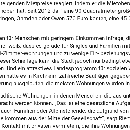
steigenden Mietpreise reagiert, indem er die Mietobe
gehoben hat. Seit 2012 darf eine 90 Quadratmeter groß
otzingen, Ohmden oder Owen 570 Euro kosten, eine 45
 für Menschen mit geringem Einkommen infrage, di
mer weiß, dass es gerade für Singles und Familien mi
wei-Zimmer-Wohnungen und zu wenige Ein- beziehung
eser Schieflage kann die Stadt jedoch nur bedingt etwa
. Und ein attraktives Landesprogramm für sozialen W
ren hatte es in Kirchheim zahlreiche Bauträger gegeb
örderung ausgelaufen, die meisten Wohnungen wurden
städtische Wohnungen, in denen Menschen, die aus un
acht werden können. „Das ist eine gesetzliche Aufgab
r auch Familien oder Alleinstehende, die aufgrund von
ele kommen aus der Mitte der Gesellschaft“, sagt Rie
n Kontakt mit privaten Vermietern, die ihre Wohnun