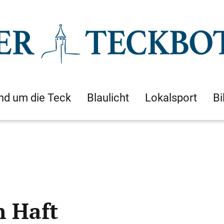
nd um die Teck
Blaulicht
Lokalsport
Bi
n Haft