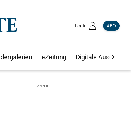
Login
ABO
ldergalerien
eZeitung
Digitale Ausgaben