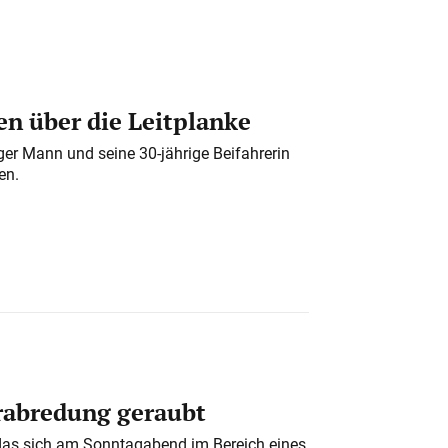
n über die Leitplanke
iger Mann und seine 30-jährige Beifahrerin
en.
erabredung geraubt
das sich am Sonntagabend im Bereich eines