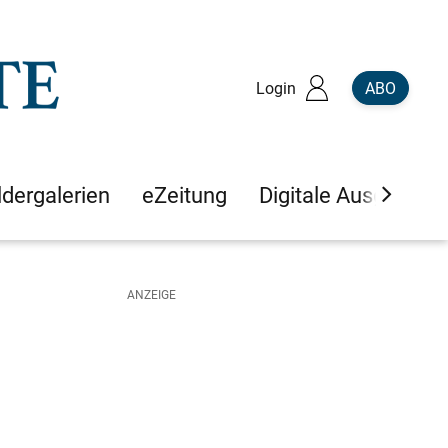
Login
ABO
ldergalerien
eZeitung
Digitale Ausgaben