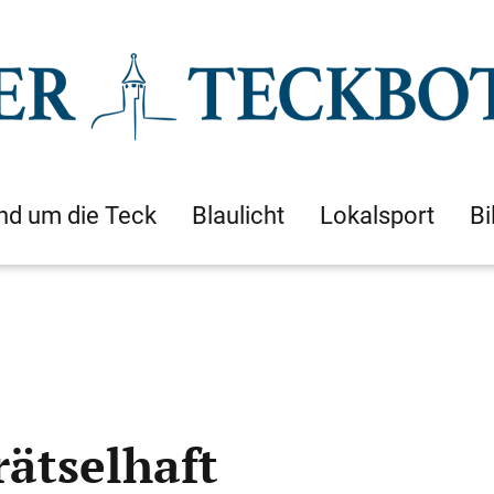
nd um die Teck
Blaulicht
Lokalsport
Bi
rätselhaft