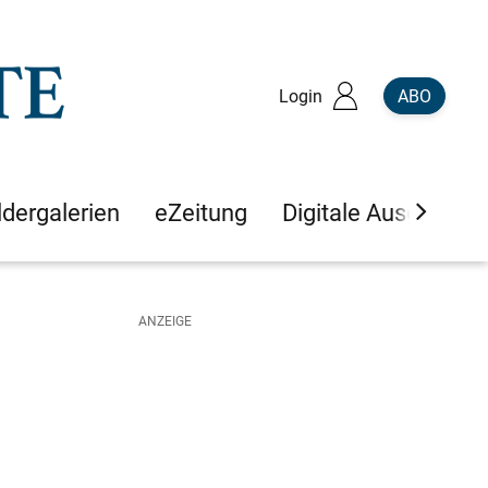
Login
ABO
ldergalerien
eZeitung
Digitale Ausgaben