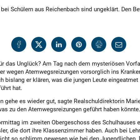
ei Schülern aus Reichenbach sind ungeklärt. Den Bet
ür das Unglück? Am Tag nach dem mysteriösen Vorfal
er wegen Atemwegsreizungen vorsorglich ins Kranken
h bislang er klären, was die jungen Leute eingeatmet
hrt hat.
en gehe es wieder gut, sagte Realschuldirektorin Mari
, was zu den Atemwegsreizungen geführt haben könnte
ormittag im zweiten Obergeschoss des Schulhauses er
ler, die dort ihre Klassenzimmer haben. Auch bei Leh
e nicht so schlimm gewesen wie bei den Jugendlichen.