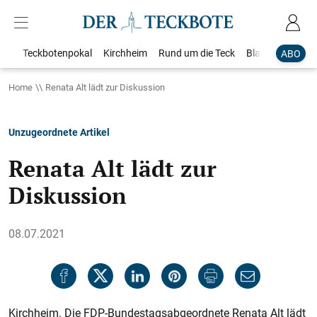
Teckbotenpokal
Kirchheim
Rund um die Teck
Blaulicht
Loka
ABO
Home
Renata Alt lädt zur Diskussion
Unzugeordnete Artikel
Renata Alt lädt zur
Diskussion
08.07.2021
Kirchheim. Die FDP-Bundestagsabgeordnete Renata Alt lädt