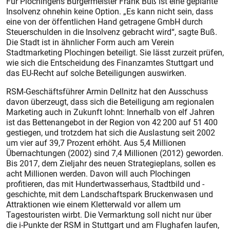
Für Plochingens Bürgermeister Frank Buß ist eine geplante
Insolvenz ohnehin keine Option. „Es kann nicht sein, dass
eine von der öffentlichen Hand getragene GmbH durch
Steuerschulden in die Insolvenz gebracht wird“, sagte Buß.
Die Stadt ist in ähnlicher Form auch am Verein
Stadtmarketing Plochingen beteiligt. Sie lässt zurzeit prüfen,
wie sich die Entscheidung des Finanzamtes Stuttgart und
das EU-Recht auf solche Beteiligungen auswirken.
RSM-Geschäftsführer Armin Dellnitz hat den Ausschuss
davon überzeugt, dass sich die Beteiligung am regionalen
Marketing auch in Zukunft lohnt: Innerhalb von elf Jahren
ist das Bettenangebot in der Region von 42 200 auf 51 400
gestiegen, und trotzdem hat sich die Auslastung seit 2002
um vier auf 39,7 Prozent erhöht. Aus 5,4 Millionen
Übernachtungen (2002) sind 7,4 Millionen (2012) geworden.
Bis 2017, dem Zieljahr des neuen Strategieplans, sollen es
acht Millionen werden. Davon will auch Plochingen
profitieren, das mit Hundertwasserhaus, Stadtbild und -
geschichte, mit dem Landschaftspark Bruckenwasen und
Attraktionen wie einem Kletterwald vor allem um
Tagestouristen wirbt. Die Vermarktung soll nicht nur über
die i-Punkte der RSM in Stuttgart und am Flughafen laufen,