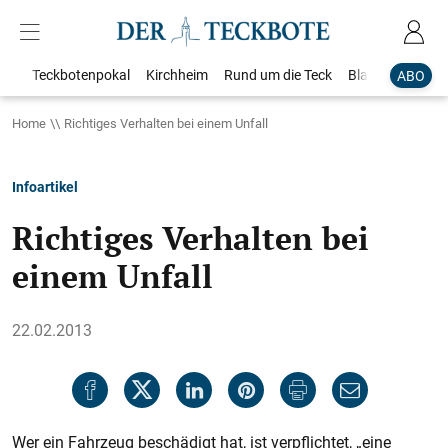
Teckbotenpokal
Kirchheim
Rund um die Teck
Blaulicht
Loka
ABO
Home
Richtiges Verhalten bei einem Unfall
Infoartikel
Richtiges Verhalten bei
einem Unfall
22.02.2013
Wer ein Fahrzeug beschädigt hat, ist verpflichtet, „eine