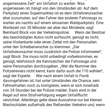
angemessene Zeit“ am Unfallort zu warten. Was
angemessen ist, hängt von den Umständen ab: Auf dem
Parkplatz eines Supermarktes ist es dem Unfallverursacher
eher zuzumuten, auf den Fahrer des anderen Fahrzeugs zu
warten als nachts auf einem einsamen Waldparkplatz. Eine
Wartezeit von 30 Minuten sei aber das Mindeste, sagt
Bernhard Block von der Verkehrspolizei. Wenn der Besitzer
des beschädigten Autos nicht auftaucht, genügt es nicht,
seine Visitenkarte oder einen Zettel mit den Personalien
unter den Scheibenwischer zu klemmen. „Der
Unfallverursacher muss zusätzlich die Polizei informieren“,
sagt Block. Die muss nicht unbedingt vorbeikommen, es
genügt, telefonisch die Kennzeichen der Fahrzeuge und
seine Personalien durchzugeben. „Wer die Nummer des
Polizeireviers nicht kennt, kann dafür auch die 110 wählen“,
sagt der Experte. Wer nach einem Unfall in Panik
davongefahren ist, hat unter Umständen die Chance, sein
Fehlverhalten noch zu korrigieren, wenn er sich innerhalb
von 24 Stunden bei der Polizei meldet. Dann wird in der
Regel auf eine Strafverfolgung wegen Unfallflucht
verzichtet. Allerdings gelte diese Ausnahme nur bei kleinen
Blechschäden außerhalb des fließenden Verkehrs und, wenn