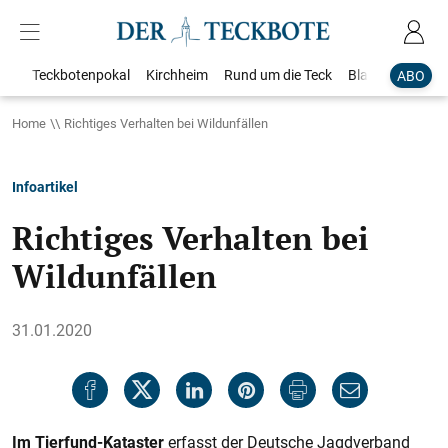
Teckbotenpokal
Kirchheim
Rund um die Teck
Blaulicht
Loka
ABO
Home
Richtiges Verhalten bei Wildunfällen
Infoartikel
Richtiges Verhalten bei
Wildunfällen
31.01.2020
Im Tierfund-Kataster
erfasst der Deutsche Jagdverband