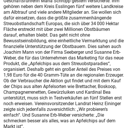
Geschäftsführerin Maria Schropp gestern versicherte. Ihm
gehören neben dem Kreis Esslingen fünf weitere Landkreise
am Albtrauf und viele andere Mitglieder an. Sie wollen sich
dafür einsetzen, dass die größte zusammenhängende
Streuobstlandschaft Europas, die sich über 34 000 Hektar
Fläche erstreckt mit über zwei Millionen Obstbäumen
darauf, erhalten bleibt. Das geht nicht ohne
Bewusstseinsbildung, eine einheitliche Vermarktung und die
finanzielle Unterstützung der Obstbauern. Dies sahen auch
Joachim Mann von der Firma Seeberger und Susanne Erb-
Weber, die für das Unternehmen das Marketing für das neue
Produkt, die „Apfelchips aus dem Streuobstparadies“,
organisiert. Deshalb geht ein großer Anteil des Preises von
1,98 Euro für die 40 Gramm-Tüte an die regionalen Erzeuger.
Ob der Verbraucher die Aktion gut findet und mit dem Kauf
der Chips aus alten Apfelsorten wie Brettacher, Boskoop,
Champagnerrenetten, Gewürzluiken und Kardinal Bea
unterstützt, muss sich in Testverkäufen an fünf Stellen erst
noch erweisen. Vereinsvorsitzender Landrat Heinz Eininger
zeigte sich jedenfalls zuversichtlich: „Wir probieren‘s
einfach“. Und Susanne Erb-Weber versicherte: „Die
schmecken besser als alles, was an Apfelchips auf dem
Markt ist“.