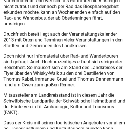
Kartenmaterial. Und wer sich als Radfahrer die Albsteigen
nicht zutraut und dennoch per Rad das Biosphärengebiet
erkunden möchte, kann an Wochenenden einfach auf den
Rad- und Wanderbus, der ab Oberlenningen fährt,
umsteigen.
Druckfrisch bereit liegt auch der Veranstaltungskalender
2013 mit Orten und Terminen vieler Veranstaltungen in den
Städten und Gemeinden des Landkreises.
Doch nicht nur Infomaterial über Rad- und Wandertouren
sind gefragt. Auch Hochprozentiges erfreut sich steigender
Beliebtheit. So mausert sich am Stand des Landkreises der
Flyer über den Whisky-Walk zu den drei Destillerien von
Thomas Rabel, Immanuel Gruel und Thomas Dannenmann
rund um Owen zum großen Renner.
Mitaussteller am Landkreisstand ist in diesem Jahr die
Schwäbische Landpartie, der Schwäbische Heimatbund und
der Förderverein für Archäologie, Kultur und Tourismus
(FAKT).
Dass der Kreis mit seinen touristischen Angeboten vor allem
bei Tagesausflüglern und Kurzurlaubern punkten kann,