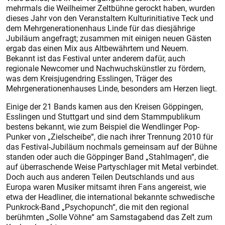
mehrmals die Weilheimer Zeltbühne gerockt haben, wurden
dieses Jahr von den Veranstaltern Kulturinitiative Teck und
dem Mehrgenerationenhaus Linde für das diesjährige
Jubiläum angefragt; zusammen mit einigen neuen Gästen
ergab das einen Mix aus Altbewährtem und Neuem.
Bekannt ist das Festival unter anderem dafür, auch
regionale Newcomer und Nachwuchskünstler zu fördern,
was dem Kreisjugendring Esslingen, Träger des
Mehrgenerationenhauses Linde, besonders am Herzen liegt.
Einige der 21 Bands kamen aus den Kreisen Göppingen,
Esslingen und Stuttgart und sind dem Stammpublikum
bestens bekannt, wie zum Beispiel die Wendlinger Pop-
Punker von „Zielscheibe“, die nach ihrer Trennung 2010 für
das Festival-Jubiläum nochmals gemeinsam auf der Bühne
standen oder auch die Göppinger Band „Stahlmagen“, die
auf überraschende Weise Partyschlager mit Metal verbindet.
Doch auch aus anderen Teilen Deutschlands und aus
Europa waren Musiker mitsamt ihren Fans angereist, wie
etwa der Headliner, die international bekannte schwedische
Punkrock-Band „Psychopunch“, die mit den regional
berühmten „Solle Vöhne“ am Samstagabend das Zelt zum