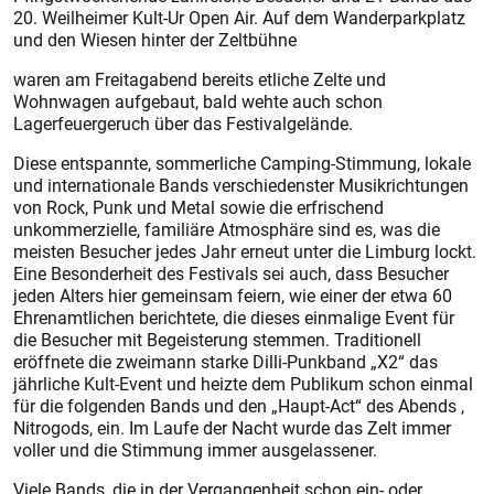
20. Weilheimer Kult-Ur Open Air. Auf dem Wanderparkplatz
und den Wiesen hinter der Zeltbühne
waren am Freitagabend bereits etliche Zelte und
Wohnwagen aufgebaut, bald wehte auch schon
Lagerfeuergeruch über das Festivalgelände.
Diese entspannte, sommerliche Camping-Stimmung, lokale
und internationale Bands verschiedenster Musikrichtungen
von Rock, Punk und Metal sowie die erfrischend
unkommerzielle, familiäre Atmosphäre sind es, was die
meisten Besucher jedes Jahr erneut unter die Limburg lockt.
Eine Besonderheit des Festivals sei auch, dass Besucher
jeden Alters hier gemeinsam feiern, wie einer der etwa 60
Ehrenamtlichen berichtete, die dieses einmalige Event für
die Besucher mit Begeisterung stemmen. Traditionell
eröffnete die zweimann starke Dilli-Punkband „X2“ das
jährliche Kult-Event und heizte dem Publikum schon einmal
für die folgenden Bands und den „Haupt-Act“ des Abends ,
Nitrogods, ein. Im Laufe der Nacht wurde das Zelt immer
voller und die Stimmung immer ausgelassener.
Viele Bands, die in der Vergangenheit schon ein- oder