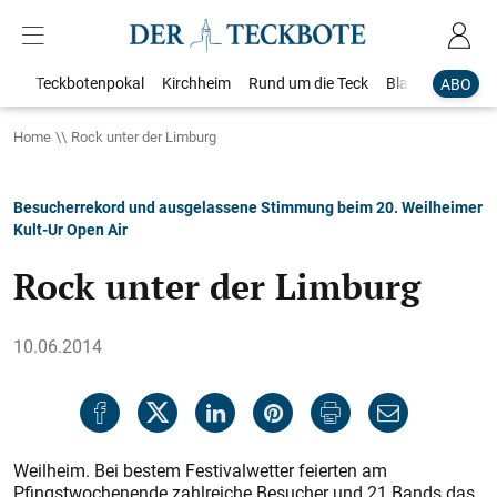
Teckbotenpokal
Kirchheim
Rund um die Teck
Blaulicht
Loka
ABO
Home
Rock unter der Limburg
Besucherrekord und ausgelassene Stimmung beim 20. Weilheimer
Kult-Ur Open Air
Rock unter der Limburg
10.06.2014
Weilheim. Bei bestem Festivalwetter feierten am
Pfingstwochenende zahlreiche Besucher und 21 Bands das