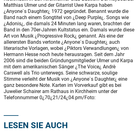
Matthias Ulmer und der Gitarrist Uwe Karpa haben
¿Anyone`s Daughter¿ 1972 gegründet. Benannt wurde die
Band nach einem Songtitel von ¿Deep Purple¿. Songs wie
¿Adonis¿, die damals 24 Minuten lang waren, brachten der
Band in den 70er-Jahren Kultstatus ein. Damals wurde diese
Art von Musik ¿Progressive Rock¿ genannt. Als eine der
allerersten Bands vertonte ¿Anyone`s Daughter¿ auch
literarische Vorlagen, wobei ¿Piktors Verwandlungen¿ von
Hermann Hesse noch heute herausragen. Seit dem Jahr
2006 sind die beiden Gründungsmitglieder Ulmer und Karpa
mit dem amerikanischen Sänger ¿The Voice¿ Andrè
Carswell als Trio unterwegs. Seine schwarze, soulige
Stimme verleiht der Musik von ¿Anyone`s Daughter¿ eine
ganz besondere Note. Karten im Vorverkauf gibt es bei
Juwelier Schairer am Rathaus in Kirchheim unter der
Telefonnummer 0¿70¿21/24¿04.pm/Foto:
LESEN SIE AUCH