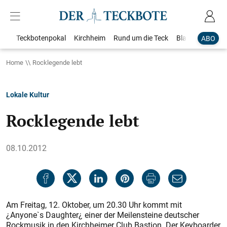
Teckbotenpokal
Kirchheim
Rund um die Teck
Blaulicht
Loka
ABO
Home
Rocklegende lebt
Lokale Kultur
Rocklegende lebt
08.10.2012
Am Freitag, 12. Oktober, um 20.30 Uhr kommt mit
¿Anyone`s Daughter¿ einer der Meilensteine deutscher
Rockmusik in den Kirchheimer Club Bastion. Der Keyboarder