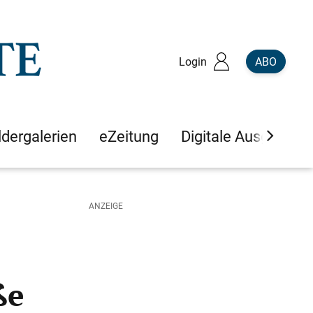
Login
ABO
ldergalerien
eZeitung
Digitale Ausgaben
ße