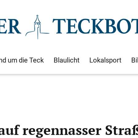
nd um die Teck
Blaulicht
Lokalsport
Bi
 auf regennasser Stra