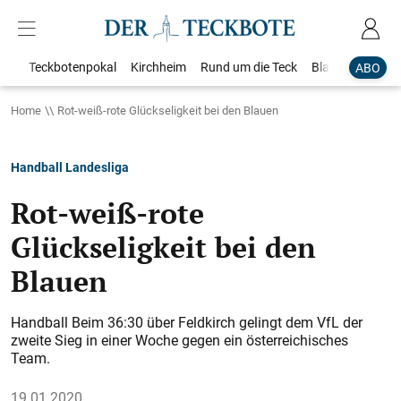
Teckbotenpokal
Kirchheim
Rund um die Teck
Blaulicht
Loka
ABO
Home
Rot-weiß-rote Glückseligkeit bei den Blauen
Handball Landesliga
Rot-weiß-rote
Glückseligkeit bei den
Blauen
Handball Beim 36:30 über Feldkirch gelingt dem VfL der
zweite Sieg in einer Woche gegen ein österreichisches
Team.
19.01.2020