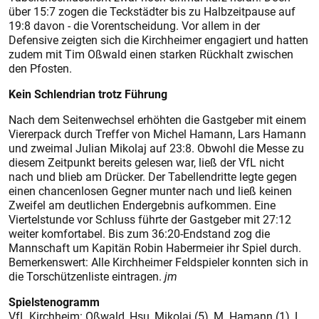
über 15:7 zogen die Teckstädter bis zu Halbzeitpause auf
19:8 davon - die Vorentscheidung. Vor allem in der
Defensive zeigten sich die Kirchheimer engagiert und hatten
zudem mit Tim Oßwald einen starken Rückhalt zwischen
den Pfosten.
Kein Schlendrian trotz Führung
Nach dem Seitenwechsel erhöhten die Gastgeber mit einem
Viererpack durch Treffer von Michel Hamann, Lars Hamann
und zweimal Julian Mikolaj auf 23:8. Obwohl die Messe zu
diesem Zeitpunkt bereits gelesen war, ließ der VfL nicht
nach und blieb am Drücker. Der Tabellendritte legte gegen
einen chancenlosen Gegner munter nach und ließ keinen
Zweifel am deutlichen Endergebnis aufkommen. Eine
Viertelstunde vor Schluss führte der Gastgeber mit 27:12
weiter komfortabel. Bis zum 36:20-Endstand zog die
Mannschaft um Kapitän Robin Habermeier ihr Spiel durch.
Bemerkenswert: Alle Kirchheimer Feldspieler konnten sich in
die Torschützenliste eintragen.
jm
Spielstenogramm
VfL Kirchheim: Oßwald, Hsu, Mikolaj (5), M. Hamann (1), L.