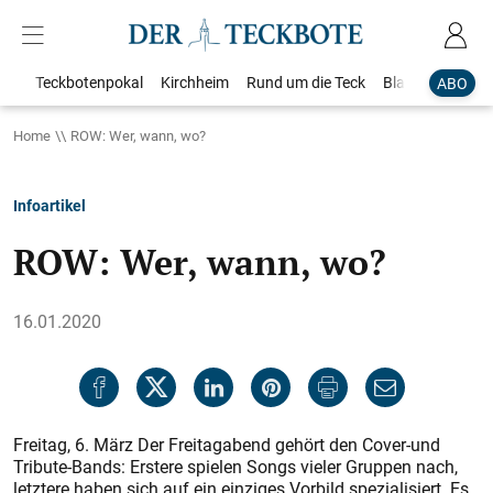
Teckbotenpokal
Kirchheim
Rund um die Teck
Blaulicht
Loka
ABO
Home
ROW: Wer, wann, wo?
Infoartikel
ROW: Wer, wann, wo?
16.01.2020
Freitag, 6. März Der Freitagabend gehört den Cover-und
Tribute-Bands: Erstere spielen Songs vieler Gruppen nach,
letztere haben sich auf ein einziges Vorbild spezialisiert. Es