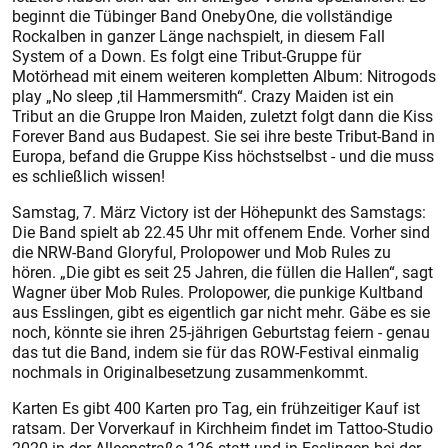
beginnt die Tübinger Band OnebyOne, die vollständige
Rockalben in ganzer Länge nachspielt, in diesem Fall
System of a Down. Es folgt eine Tribut-Gruppe für
Motörhead mit einem weiteren kompletten Album: Nitrogods
play „No sleep ‚til Hammersmith“. Crazy Maiden ist ein
Tribut an die Gruppe Iron Maiden, zuletzt folgt dann die Kiss
Forever Band aus Budapest. Sie sei ihre beste Tribut-Band in
Europa, befand die Gruppe Kiss höchstselbst - und die muss
es schließlich wissen!
Samstag, 7. März Victory ist der Höhepunkt des Samstags:
Die Band spielt ab 22.45 Uhr mit offenem Ende. Vorher sind
die NRW-Band Gloryful, Prolopower und Mob Rules zu
hören. „Die gibt es seit 25 Jahren, die füllen die Hallen“, sagt
Wagner über Mob Rules. Prolopower, die punkige Kultband
aus Esslingen, gibt es eigentlich gar nicht mehr. Gäbe es sie
noch, könnte sie ihren 25-jährigen Geburtstag feiern - genau
das tut die Band, indem sie für das ROW-Festival einmalig
nochmals in Originalbesetzung zusammenkommt.
Karten Es gibt 400 Karten pro Tag, ein frühzeitiger Kauf ist
ratsam. Der Vorverkauf in Kirchheim findet im Tattoo-Studio