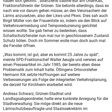
haben sich gelohnt“, bilanzierte Sabine Bur am Orde-Käß,
Fraktionsführerin der Grünen. Sie betonte allerdings, dass es
nach wie vor darum gehen müsse, an den Verursachern der
Lärms anzusetzen, also den Lkws und Pkws. Dies sah auch
Birgit Müller von der Frauenliste so, indem sie den Blick auf
Verkehrsvermeidung und Temporeduzierung gerichtet
wissen wollte. Sie gab ferner zu bedenken, dass
Schallschutzfenster nun mal nur in geschlossenem Zustand
Schutz böten. Doch im Sommer wolle man doch auch mal
die Fenster öffnen.
„Was kommt, ist gut, aber es kommt 25 Jahre zu spät“,
meinte SPD-Fraktionschef Walter Aeugle und verwies auf
einen Presseartikel im Jahr 1985, der bereits eben diese
Prob­lematik zum Inhalt hatte. Ötlingens Ortsvorsteher
Hermann Kik setzte Hoffnungen auf weitere
Verbesserungen als Folge der integrierten Verkehrsplanung,
die derzeit für Kirchheim erarbeitet wird.
Andreas Schwarz, Grünen-Stadtrat und
Landtagsabgeordneter, hatte eine konkrete Anregung für die
Stadtverwaltung: Sie möge direkt an die neue
Lärmschutzbeauftragte und Staatssekretärin im