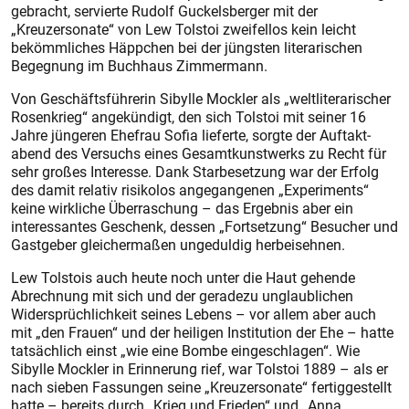
gebracht, servierte Rudolf Guckelsberger mit der
„Kreuzersonate“ von Lew Tolstoi zweifellos kein leicht
bekömmliches Häppchen bei der jüngsten literarischen
Begegnung im Buchhaus Zimmermann.
Von Geschäftsführerin Sibylle Mockler als „weltliterarischer
Rosenkrieg“ angekündigt, den sich Tolstoi mit seiner 16
Jahre jüngeren Ehefrau Sofia lieferte, sorgte der Auftakt­
abend des Versuchs eines Gesamtkunstwerks zu Recht für
sehr großes Interesse. Dank Starbesetzung war der Erfolg
des damit relativ risikolos angegangenen „Experiments“
keine wirkliche Überraschung – das Ergebnis aber ein
interessantes Geschenk, dessen „Fortsetzung“ Besucher und
Gastgeber gleichermaßen ungeduldig herbeisehnen.
Lew Tolstois auch heute noch unter die Haut gehende
Abrechnung mit sich und der geradezu unglaublichen
Widersprüchlichkeit seines Lebens – vor allem aber auch
mit „den Frauen“ und der heiligen Institution der Ehe – hatte
tatsächlich einst „wie eine Bombe eingeschlagen“. Wie
Sibylle Mockler in Erinnerung rief, war Tolstoi 1889 – als er
nach sieben Fassungen seine „Kreuzersonate“ fertiggestellt
hatte – bereits durch „Krieg und Frieden“ und „Anna