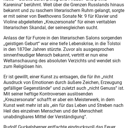
Karenina“ berühmt. Weit über die Grenzen Russlands hinaus
bekannt und zu raschem literarischem Ruhm gelangt, sorgte
er mit seiner von Beethovens Sonate Nr. 9 für Klavier und
Violine abgeleiteten „Kreuzersonate“ für einen veritablen
literarischen Skandal, der seinesgleichen sucht.
Anlass der für Furore in den literarischen Salons sorgenden
„geis­tigen Geburt“ war eine tiefe Lebenskrise, in die Tolstoi
in den 1870er Jahren stürzte. Zuvor als ausgesprochen
sinnenfreudiger Mensch bekannt, vertritt er nun eine
Weltanschauung des absoluten Verzichts und wendet sich
zum Religiösen hin.
Er ist gewillt, einer Kunst zu entsagen, die für ihn „nicht
Ausdruck von Emotionen durch äußere Zeichen, Erzeugung
gefälliger Gegenstände“ und zuletzt auch „nicht Genuss“ ist.
Mit seiner heftige Kontroversen auslösenden
„Kreuzersonate“ schafft er aber ein Meisterwerk, in dem
Kunst weit mehr ist als „ein für das Leben und Streben nach
Heil des einzelnen Menschen und der Menschheit
unabdingbares Mittel der Verständigung“.
Rudolf Guckelsberger entfachte eindrucksvoll das Feuer