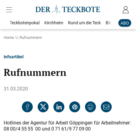
Teckbotenpokal
Kirchheim
Rund um die Teck
Blaulicht
Loka
ABO
Home
Rufnummern
Infoartikel
Rufnummern
31.03.2020
Hotlines der Agentur für Arbeit Göppingen für Arbeitnehmer:
08 00/4 55 55 00 und 0 71 61/9 77 09 00