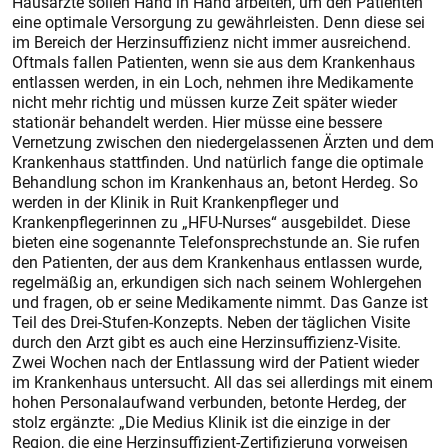
Hausärzte sollen Hand in Hand arbeiten, um den Patienten
eine optimale Versorgung zu gewährleisten. Denn diese sei
im Bereich der Herzinsuffizienz nicht immer ausreichend.
Oftmals fallen Patienten, wenn sie aus dem Krankenhaus
entlassen werden, in ein Loch, nehmen ihre Medikamente
nicht mehr richtig und müssen kurze Zeit später wieder
stationär behandelt werden. Hier müsse eine bessere
Vernetzung zwischen den niedergelassenen Ärzten und dem
Krankenhaus stattfinden. Und natürlich fange die optimale
Behandlung schon im Krankenhaus an, betont Herdeg. So
werden in der Klinik in Ruit Krankenpfleger und
Krankenpflegerinnen zu „HFU-Nurses“ ausgebildet. Diese
bieten eine sogenannte Telefonsprechstunde an. Sie rufen
den Patienten, der aus dem Krankenhaus entlassen wurde,
regelmäßig an, erkundigen sich nach seinem Wohlergehen
und fragen, ob er seine Medikamente nimmt. Das Ganze ist
Teil des Drei-Stufen-Konzepts. Neben der täglichen Visite
durch den Arzt gibt es auch eine Herzinsuffizienz-Visite.
Zwei Wochen nach der Entlassung wird der Patient wieder
im Krankenhaus untersucht. All das sei allerdings mit einem
hohen Personalaufwand verbunden, betonte Herdeg, der
stolz ergänzte: „Die Medius Klinik ist die einzige in der
Region, die eine Herzinsuffizient-Zertifizierung vorweisen