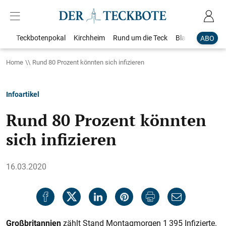
Teckbotenpokal
Kirchheim
Rund um die Teck
Blaulicht
Loka
ABO
Home
Rund 80 Prozent könnten sich infizieren
Infoartikel
Rund 80 Prozent könnten
sich infizieren
16.03.2020
Großbritannien
zählt Stand Montagmorgen 1 395 Infizierte.