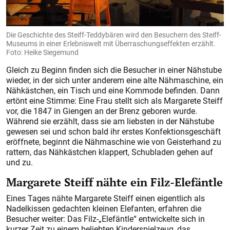
Die Geschichte des Steiff-Teddybären wird den Besuchern des Steiff-
Museums in einer Erlebniswelt mit Überraschungseffekten erzählt.
Foto: Heike Siegemund
Gleich zu Beginn finden sich die Besucher in einer Nähstube
wieder, in der sich unter anderem eine alte Nähmaschine, ein
Nähkästchen, ein Tisch und eine Kommode befinden. Dann
ertönt eine Stimme: Eine Frau stellt sich als Margarete Steiff
vor, die 1847 in Giengen an der Brenz geboren wurde.
Während sie erzählt, dass sie am liebsten in der Nähstube
gewesen sei und schon bald ihr erstes Konfektionsgeschäft
eröffnete, beginnt die Nähmaschine wie von Geisterhand zu
rattern, das Nähkästchen klappert, Schubladen gehen auf
und zu.
Margarete Steiff nähte ein Filz-Elefäntle
Eines Tages nähte Margarete Steiff einen eigentlich als
Nadelkissen gedachten kleinen Elefanten, erfahren die
Besucher weiter: Das Filz-„Elefäntle“ entwickelte sich in
kurzer Zeit zu einem beliebten Kinderspielzeug, das