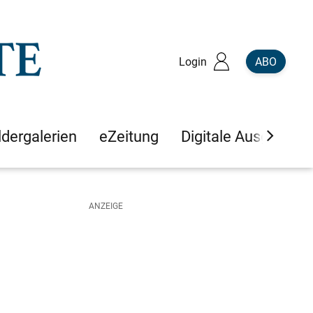
Login
ABO
ldergalerien
eZeitung
Digitale Ausgaben