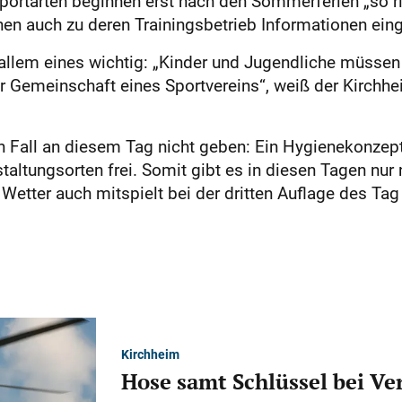
portarten beginnen erst nach den Sommerferien „so ri
n auch zu deren Trainingsbetrieb Informationen ein
r allem eines wichtig: „Kinder und Jugendliche müssen
r Gemeinschaft eines Sportvereins“, weiß der Kirchhe
n Fall an diesem Tag nicht geben: Ein Hygienekonzept
anstaltungsorten frei. Somit gibt es in diesen Tagen nu
etter auch mitspielt bei der dritten Auflage des Ta
Kirchheim
Hose samt Schlüssel bei V