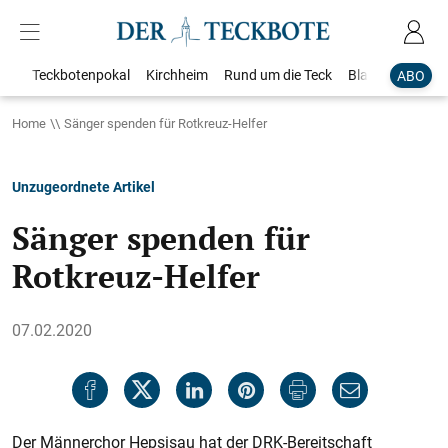
Teckbotenpokal
Kirchheim
Rund um die Teck
Blaulicht
Loka
ABO
Home
Sänger spenden für Rotkreuz-Helfer
Unzugeordnete Artikel
Sänger spenden für
Rotkreuz-Helfer
07.02.2020
Der Männerchor Hepsisau hat der DRK-Bereitschaft