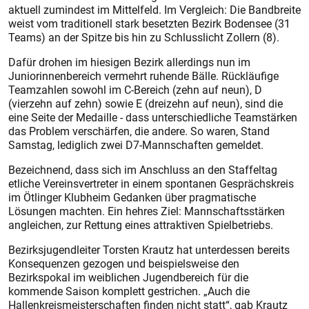
aktuell zumindest im Mittelfeld. Im Vergleich: Die Bandbreite
weist vom traditionell stark besetzten Bezirk Bodensee (31
Teams) an der Spitze bis hin zu Schlusslicht Zollern (8).
Dafür drohen im hiesigen Bezirk allerdings nun im
Juniorinnenbereich vermehrt ruhende Bälle. Rückläufige
Teamzahlen sowohl im C-Bereich (zehn auf neun), D
(vierzehn auf zehn) sowie E (dreizehn auf neun), sind die
eine Seite der Medaille - dass unterschiedliche Teamstärken
das Problem verschärfen, die andere. So waren, Stand
Samstag, lediglich zwei D7-Mannschaften gemeldet.
Bezeichnend, dass sich im Anschluss an den Staffeltag
etliche Vereinsvertreter in einem spontanen Gesprächskreis
im Ötlinger Klubheim Gedanken über pragmatische
Lösungen machten. Ein hehres Ziel: Mannschaftsstärken
angleichen, zur Rettung eines attraktiven Spielbetriebs.
Bezirksjugendleiter Torsten Krautz hat unterdessen bereits
Konsequenzen gezogen und beispielsweise den
Bezirkspokal im weiblichen Jugendbereich für die
kommende Saison komplett gestrichen. „Auch die
Hallenkreismeisterschaften finden nicht statt“, gab Krautz