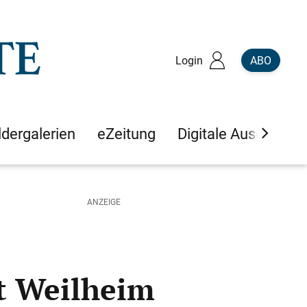
Login
ABO
ldergalerien
eZeitung
Digitale Ausgaben
zt Weilheim