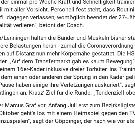
er einmal pro Woche Kraft und Schnelligkeit trainiere
l mit aller Vorsicht. Personell fest steht, dass Routi
VfL dagegen verlassen, womöglich beendet der 27-Jähri
ität verlieren“, betont der Coach.
enningen halten die Bänder und Muskeln bisher stand
ere Belastungen heran - zumal die Coronaverordnung
en auf Distanz nun mehr Körpernähe gestattet. Die HS
er. „Auf dem Transfermarkt gab es kaum Bewegung“, s
inem 16er-Kader inklusive dreier Torhüter. Ins Traini
dem einen oder anderen der Sprung in den Kader geling
Pause haben einige ihre Verletzungen auskuriert“, sag
ingen an. Kraaz‘ Ziel für die Runde: „Tendenziell oben
r Marcus Graf vor. Anfang Juli erst zum Bezirksligist
 Oktober geht’s los mit einem Heimspiel gegen den TV 
inzuspielen“, sagt der Göppinger, der nach wie vor a