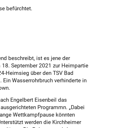
se befürchtet.
d beschreibt, ist es jene der
m 18. September 2021 zur Heimpartie
3:24-Heimsieg über den TSV Bad
. Ein Wasserrohrbruch verhinderte in
own.
oach Engelbert Eisenbeil das
l ausgerichteten Programmn. „Dabei
ie lange Wettkampfpause könnten
Unterstützt werden die Kirchheimer