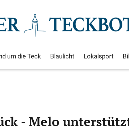
nd um die Teck
Blaulicht
Lokalsport
Bi
ück - Melo unterstüt