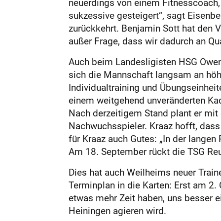
neuerdings von einem Fitnesscoach, d
sukzessive gesteigert“, sagt Eisenbei
zurückkehrt. Benjamin Sott hat den 
außer Frage, dass wir dadurch an Qual
Auch beim Landesligisten HSG Owen/L
sich die Mannschaft langsam an höh
Individualtraining und Übungseinheit
einem weitgehend unveränderten Kad
Nach derzeitigem Stand plant er mit e
Nachwuchsspieler. Kraaz hofft, dass 
für Kraaz auch Gutes: „In der langen 
Am 18. September rückt die TSG Reutl
Dies hat auch Weilheims neuer Traine
Terminplan in die Karten: Erst am 2.
etwas mehr Zeit haben, uns besser e
Heiningen agieren wird.