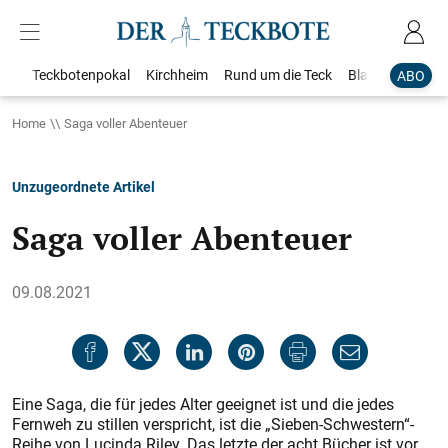
Teckbotenpokal
Kirchheim
Rund um die Teck
Blaulicht
Loka
ABO
Home
Saga voller Abenteuer
Unzugeordnete Artikel
Saga voller Abenteuer
09.08.2021
Eine Saga, die für jedes Alter geeignet ist und die jedes
Fernweh zu stillen verspricht, ist die „Sieben-Schwestern“-
Reihe von Lucinda Riley. Das letzte der acht Bücher ist vor