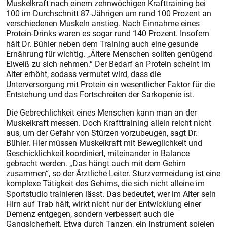
Muskelkraft nach einem zehnwöchigen Krafttraining bei
100 im Durchschnitt 87-Jährigen um rund 100 Prozent an
verschiedenen Muskeln anstieg. Nach Einnahme eines
Protein-Drinks waren es sogar rund 140 Prozent. Insofern
hält Dr. Bühler neben dem Training auch eine gesunde
Ernährung für wichtig. „Ältere Menschen sollten genügend
Eiweiß zu sich nehmen.“ Der Bedarf an Protein scheint im
Alter erhöht, sodass vermutet wird, dass die
Unterversorgung mit Protein ein wesentlicher Faktor für die
Entstehung und das Fortschreiten der Sarkopenie ist.
Die Gebrechlichkeit eines Menschen kann man an der
Muskelkraft messen. Doch Krafttraining allein reicht nicht
aus, um der Gefahr von Stürzen vorzubeugen, sagt Dr.
Bühler. Hier müssen Muskelkraft mit Beweglichkeit und
Geschicklichkeit koordiniert, miteinander in Balance
gebracht werden. „Das hängt auch mit dem Gehirn
zusammen“, so der Ärztliche Leiter. Sturzvermeidung ist eine
komplexe Tätigkeit des Gehirns, die sich nicht alleine im
Sportstudio trainieren lässt. Das bedeutet, wer im Alter sein
Hirn auf Trab hält, wirkt nicht nur der Entwicklung einer
Demenz entgegen, sondern verbessert auch die
Gangsicherheit. Etwa durch Tanzen, ein Ins­trument spielen