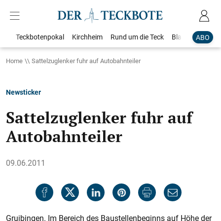
Teckbotenpokal
Kirchheim
Rund um die Teck
Blaulicht
Loka
ABO
Home
Sattelzuglenker fuhr auf Autobahnteiler
Newsticker
Sattelzuglenker fuhr auf
Autobahnteiler
09.06.2011
Gruibingen. Im Bereich des Baustellenbeginns auf Höhe der