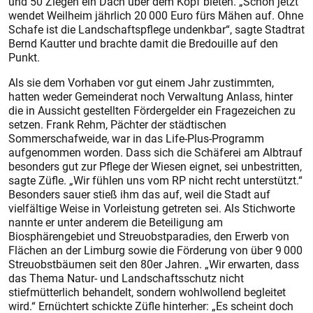
und 50 Ziegen ein Dach über dem Kopf bieten. „Schon jetzt
wendet Weilheim jährlich 20 000 Euro fürs Mähen auf. Ohne
Schafe ist die Landschaftspflege undenkbar“, sagte Stadtrat
Bernd Kautter und brachte damit die Bredouille auf den
Punkt.
Als sie dem Vorhaben vor gut einem Jahr zustimmten,
hatten weder Gemeinderat noch Verwaltung Anlass, hinter
die in Aussicht gestellten Fördergelder ein Fragezeichen zu
setzen. Frank Rehm, Pächter der städtischen
Sommerschafweide, war in das Life-Plus-Programm
aufgenommen worden. Dass sich die Schäferei am Albtrauf
besonders gut zur Pflege der Wiesen eignet, sei unbestritten,
sagte Züfle. „Wir fühlen uns vom RP nicht recht unterstützt.“
Besonders sauer stieß ihm das auf, weil die Stadt auf
vielfältige Weise in Vorleistung getreten sei. Als Stichworte
nannte er unter anderem die Beteiligung am
Biosphärengebiet und Streuobstparadies, den Erwerb von
Flächen an der Limburg sowie die Förderung von über 9 000
Streuobstbäumen seit den 80er Jahren. „Wir erwarten, dass
das Thema Natur- und Landschaftsschutz nicht
stiefmütterlich behandelt, sondern wohlwollend begleitet
wird.“ Ernüchtert schickte Züfle hinterher: „Es scheint doch