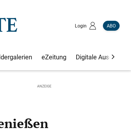
Login
ABO
ldergalerien
eZeitung
Digitale Ausgaben
genießen