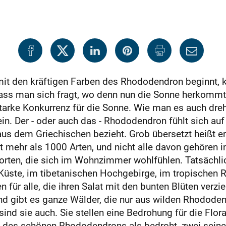
t den kräftigen Farben des Rhododendron beginnt, ka
ss man sich fragt, wo denn nun die Sonne herkommt
tarke Konkurrenz für die Sonne. Wie man es auch dreh
ein. Der - oder auch das - Rhododendron fühlt sich au
us dem Griechischen bezieht. Grob übersetzt heißt e
 mehr als 1000 Arten, und nicht alle davon gehören i
 Sorten, die sich im Wohnzimmer wohlfühlen. Tatsächlic
üste, im tibetanischen Hochgebirge, im tropischen R
n für alle, die ihren Salat mit den bunten Blüten verz
land gibt es ganze Wälder, die nur aus wilden Rhodod
ind sie auch. Sie stellen eine Bedrohung für die Flora
n des schönen Rhododendrons als bedroht, zwei seiner