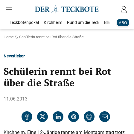
Teckbotenpokal
Kirchheim
Rund um die Teck
Blaulicht
Loka
ABO
Home
Schülerin rennt bei Rot über die Straße
Newsticker
Schülerin rennt bei Rot
über die Straße
11.06.2013
Kirchheim. Eine 12-Jährige rannte am Montagmittag trotz