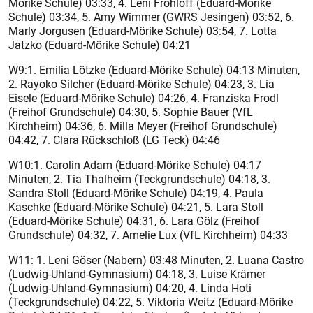
Mörike Schule) 03:33, 4. Leni Frohloff (Eduard-Mörike
Schule) 03:34, 5. Amy Wimmer (GWRS Jesingen) 03:52, 6.
Marly Jorgusen (Eduard-Mörike Schule) 03:54, 7. Lotta
Jatzko (Eduard-Mörike Schule) 04:21
W9:1. Emilia Lötzke (Eduard-Mörike Schule) 04:13 Minuten,
2. Rayoko Silcher (Eduard-Mörike Schule) 04:23, 3. Lia
Eisele (Eduard-Mörike Schule) 04:26, 4. Franziska Frodl
(Freihof Grundschule) 04:30, 5. Sophie Bauer (VfL
Kirchheim) 04:36, 6. Milla Meyer (Freihof Grundschule)
04:42, 7. Clara Rückschloß (LG Teck) 04:46
W10:1. Carolin Adam (Eduard-Mörike Schule) 04:17
Minuten, 2. Tia Thalheim (Teckgrundschule) 04:18, 3.
Sandra Stoll (Eduard-Mörike Schule) 04:19, 4. Paula
Kaschke (Eduard-Mörike Schule) 04:21, 5. Lara Stoll
(Eduard-Mörike Schule) 04:31, 6. Lara Gölz (Freihof
Grundschule) 04:32, 7. Amelie Lux (VfL Kirchheim) 04:33
W11: 1. Leni Göser (Nabern) 03:48 Minuten, 2. Luana Castro
(Ludwig-Uhland-Gymnasium) 04:18, 3. Luise Krämer
(Ludwig-Uhland-Gymnasium) 04:20, 4. Linda Hoti
(Teckgrundschule) 04:22, 5. Viktoria Weitz (Eduard-Mörike