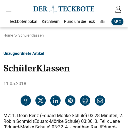
Teckbotenpokal
Kirchheim
Rund um die Teck
Blaulicht
Loka
ABO
Home
SchülerKlassen
Unzugeordnete Artikel
SchülerKlassen
11.05.2018
M7: 1. Dean Renz (Eduard-Mörike Schule) 03:28 Minuten, 2.
Robin Schmid (Eduard-Mörike Schule) 03:30, 3. Felix Jene
(Eduard-Mörike Schule) 03:32, 4. Jonathan Rau (Eduard-