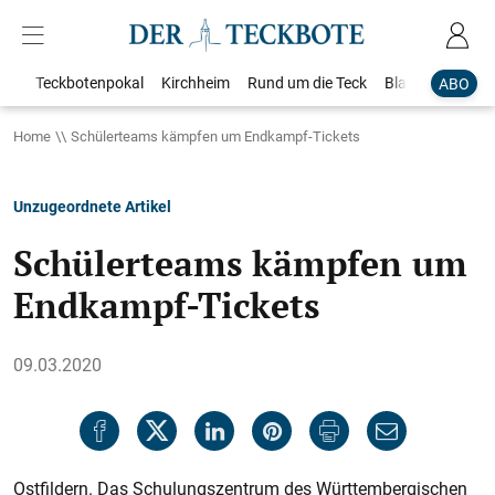
Teckbotenpokal
Kirchheim
Rund um die Teck
Blaulicht
Loka
ABO
Home
Schülerteams kämpfen um Endkampf-Tickets
Unzugeordnete Artikel
Schülerteams kämpfen um
Endkampf-Tickets
09.03.2020
Ostfildern. Das Schulungszentrum des Württembergischen