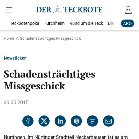
Teckbotenpokal
Kirchheim
Rund um die Teck
Blaulicht
Loka
ABO
Home
Schadensträchtiges Missgeschick
Newsticker
Schadensträchtiges
Missgeschick
20.05.2015
Nürtingen. Im Nürtinger Stadtteil Neckarhausen ist es am