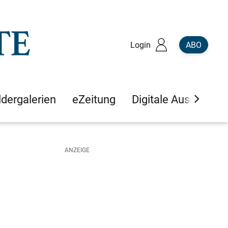
Login
ABO
ldergalerien
eZeitung
Digitale Ausgaben