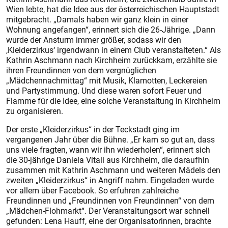
Wien lebte, hat die Idee aus der österreichischen Hauptstadt
mitgebracht. „Damals haben wir ganz klein in einer
Wohnung angefangen“, erinnert sich die 26-Jährige. „Dann
wurde der Ansturm immer größer, sodass wir den
,Kleiderzirkus‘ irgendwann in einem Club veranstalteten.“ Als
Kathrin Aschmann nach Kirchheim zurückkam, erzählte sie
ihren Freundinnen von dem vergnüglichen
„Mädchennachmittag“ mit Musik, Klamotten, Leckereien
und Partystimmung. Und diese waren sofort Feuer und
Flamme für die Idee, eine solche Veranstaltung in Kirchheim
zu organisieren.
Der erste „Kleiderzirkus“ in der Teckstadt ging im
vergangenen Jahr über die Bühne. „Er kam so gut an, dass
uns viele fragten, wann wir ihn wiederholen“, erinnert sich
die 30-jährige Daniela Vitali aus Kirchheim, die daraufhin
zusammen mit Kathrin Aschmann und weiteren Mädels den
zweiten „Kleiderzirkus“ in Angriff nahm. Eingeladen wurde
vor allem über Facebook. So erfuhren zahlreiche
Freundinnen und „Freundinnen von Freundinnen“ von dem
„Mädchen-Flohmarkt“. Der Veranstaltungsort war schnell
gefunden: Lena Hauff, eine der Organisatorinnen, brachte