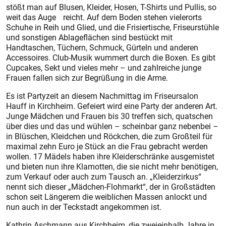
stößt man auf Blusen, Kleider, Hosen, T-Shirts und Pullis, so
weit das Auge reicht. Auf dem Boden stehen vielerorts
Schuhe in Reih und Glied, und die Frisiertische, Friseurstühle
und sonstigen Ablageflächen sind bestückt mit
Handtaschen, Tüchern, Schmuck, Gürteln und anderen
Accessoires. Club-Musik wummert durch die Boxen. Es gibt
Cupcakes, Sekt und vieles mehr – und zahlreiche junge
Frauen fallen sich zur Begrüßung in die Arme.
Es ist Partyzeit an diesem Nachmittag im Friseursalon
Hauff in Kirchheim. Gefeiert wird eine Party der anderen Art.
Junge Mädchen und Frauen bis 30 treffen sich, quatschen
über dies und das und wühlen – scheinbar ganz nebenbei –
in Blüschen, Kleidchen und Röckchen, die zum Großteil für
maximal zehn Euro je Stück an die Frau gebracht werden
wollen. 17 Mädels haben ihre Kleiderschränke ausgemistet
und bieten nun ihre Klamotten, die sie nicht mehr benötigen,
zum Verkauf oder auch zum Tausch an. „Kleiderzirkus“
nennt sich dieser „Mädchen-Flohmarkt“, der in Großstädten
schon seit Längerem die weiblichen Massen anlockt und
nun auch in der Teckstadt angekommen ist.
Kathrin Aschmann aus Kirchheim, die zweieinhalb Jahre in