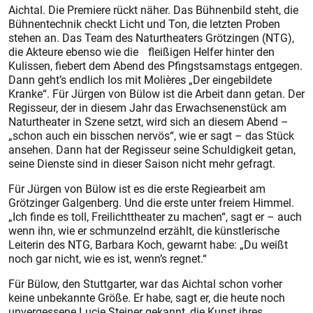
Aichtal. Die Premiere rückt näher. Das Bühnenbild steht, die
Bühnentechnik checkt Licht und Ton, die letzten Proben
stehen an. Das Team des Naturtheaters Grötzingen (NTG),
die Akteure ebenso wie die fleißigen Helfer hinter den
Kulissen, fiebert dem Abend des Pfingstsamstags entgegen.
Dann geht’s endlich los mit Molières „Der eingebildete
Kranke“. Für Jürgen von Bülow ist die Arbeit dann getan. Der
Regisseur, der in diesem Jahr das Erwachsenenstück am
Naturtheater in Szene setzt, wird sich an diesem Abend –
„schon auch ein bisschen nervös“, wie er sagt – das Stück
ansehen. Dann hat der Regisseur seine Schuldigkeit getan,
seine Dienste sind in dieser Saison nicht mehr gefragt.
Für Jürgen von Bülow ist es die erste Regiearbeit am
Grötzinger Galgenberg. Und die erste unter freiem Himmel.
„Ich finde es toll, Freilichttheater zu machen“, sagt er – auch
wenn ihn, wie er schmunzelnd erzählt, die künstlerische
Leiterin des NTG, Barbara Koch, gewarnt habe: „Du weißt
noch gar nicht, wie es ist, wenn’s regnet.“
Für Bülow, den Stuttgarter, war das Aichtal schon vorher
keine unbekannte Größe. Er habe, sagt er, die heute noch
unvergessene Lucie Steiner gekannt, die Kunst ihres