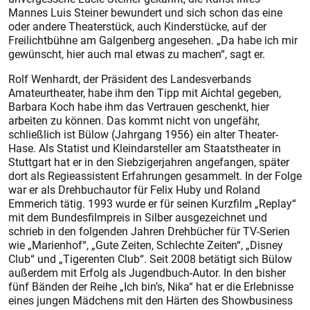
Mannes Luis Steiner bewundert und sich schon das eine
oder andere Theaterstück, auch Kinderstücke, auf der
Freilichtbühne am Galgenberg angesehen. „Da habe ich mir
gewünscht, hier auch mal etwas zu machen“, sagt er.
Rolf Wenhardt, der Präsident des Landesverbands
Amateurtheater, habe ihm den Tipp mit Aichtal gegeben,
Barbara Koch habe ihm das Vertrauen geschenkt, hier
arbeiten zu können. Das kommt nicht von ungefähr,
schließlich ist Bülow (Jahrgang 1956) ein alter Theater-
Hase. Als Statist und Kleindarsteller am Staatstheater in
Stuttgart hat er in den Siebzigerjahren angefangen, später
dort als Regieassistent Erfahrungen gesammelt. In der Folge
war er als Drehbuchautor für Felix Huby und Roland
Emmerich tätig. 1993 wurde er für seinen Kurzfilm „Replay“
mit dem Bundesfilmpreis in Silber ausgezeichnet und
schrieb in den folgenden Jahren Drehbücher für TV-Serien
wie „Marienhof“, „Gute Zeiten, Schlechte Zeiten“, „Disney
Club“ und „Tiger­enten Club“. Seit 2008 betätigt sich Bülow
außerdem mit Erfolg als Jugendbuch-Autor. In den bisher
fünf Bänden der Reihe „Ich bin’s, Nika“ hat er die Erlebnisse
eines jungen Mädchens mit den Härten des Showbusiness