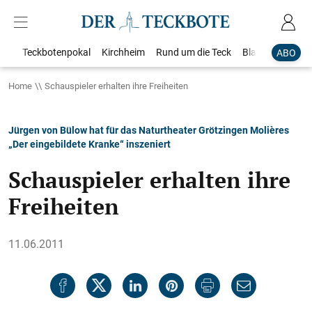
Teckbotenpokal
Kirchheim
Rund um die Teck
Blaulicht
Loka
ABO
Home
Schauspieler erhalten ihre Freiheiten
Jürgen von Bülow hat für das Naturtheater Grötzingen Molières
„Der eingebildete Kranke“ inszeniert
Schauspieler erhalten ihre
Freiheiten
11.06.2011