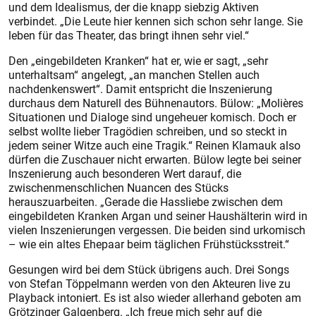
und dem Idealismus, der die knapp siebzig Aktiven
verbindet. „Die Leute hier kennen sich schon sehr lange. Sie
leben für das Theater, das bringt ihnen sehr viel.“
Den „eingebildeten Kranken“ hat er, wie er sagt, „sehr
unterhaltsam“ angelegt, „an manchen Stellen auch
nachdenkenswert“. Damit entspricht die Inszenierung
durchaus dem Naturell des Bühnenautors. Bülow: „Molières
Situationen und Dialoge sind ungeheuer komisch. Doch er
selbst wollte lieber Tragödien schreiben, und so steckt in
jedem seiner Witze auch eine Tragik.“ Reinen Klamauk also
dürfen die Zuschauer nicht erwarten. Bülow legte bei seiner
Inszenierung auch besonderen Wert darauf, die
zwischenmenschlichen Nuancen des Stücks
herauszuarbeiten. „Gerade die Hassliebe zwischen dem
eingebildeten Kranken Argan und seiner Haushälterin wird in
vielen Inszenierungen vergessen. Die beiden sind urkomisch
– wie ein altes Ehepaar beim täglichen Frühstücksstreit.“
Gesungen wird bei dem Stück übrigens auch. Drei Songs
von Stefan Töppelmann werden von den Akteuren live zu
Playback intoniert. Es ist also wieder allerhand geboten am
Grötzinger Galgenberg. „Ich freue mich sehr auf die