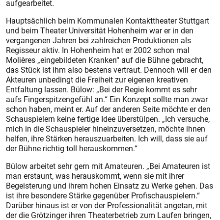
aufgearbeitet.
Hauptsächlich beim Kommunalen Kontakttheater Stuttgart
und beim Theater Universität Hohenheim war er in den
vergangenen Jahren bei zahlreichen Produktionen als
Regisseur aktiv. In Hohenheim hat er 2002 schon mal
Molières „eingebildeten Kranken“ auf die Bühne gebracht,
das Stück ist ihm also bestens vertraut. Dennoch will er den
Akteuren unbedingt die Freiheit zur eigenen kreativen
Entfaltung lassen. Bülow: „Bei der Regie kommt es sehr
aufs Fingerspitzengefühl an.“ Ein Konzept sollte man zwar
schon haben, meint er. Auf der anderen Seite möchte er den
Schauspielern keine fertige Idee überstülpen. „Ich versuche,
mich in die Schauspieler hineinzuversetzen, möchte ihnen
helfen, ihre Stärken herauszuarbeiten. Ich will, dass sie auf
der Bühne richtig toll herauskommen.“
Bülow arbeitet sehr gern mit Amateuren. „Bei Amateuren ist
man erstaunt, was herauskommt, wenn sie mit ihrer
Begeisterung und ihrem hohen Einsatz zu Werke gehen. Das
ist ihre besondere Stärke gegenüber Profischauspielern.“
Darüber hinaus ist er von der Professionalität angetan, mit
der die Grötzinger ihren Theaterbetrieb zum Laufen bringen,