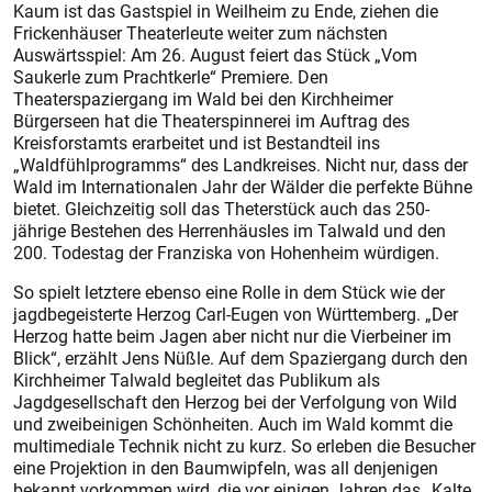
Kaum ist das Gastspiel in Weilheim zu Ende, ziehen die
Frickenhäuser Theaterleute weiter zum nächsten
Auswärtsspiel: Am 26. August feiert das Stück „Vom
Saukerle zum Prachtkerle“ Premiere. Den
Theaterspaziergang im Wald bei den Kirchheimer
Bürgerseen hat die Theaterspinnerei im Auftrag des
Kreisforstamts erarbeitet und ist Bestandteil ins
„Waldfühlprogramms“ des Landkreises. Nicht nur, dass der
Wald im Internationalen Jahr der Wälder die perfekte Bühne
bietet. Gleichzeitig soll das Theterstück auch das 250-
jährige Bestehen des Herrenhäusles im Talwald und den
200. Todestag der Franziska von Hohenheim würdigen.
So spielt letztere ebenso eine Rolle in dem Stück wie der
jagdbegeisterte Herzog Carl-Eugen von Württemberg. „Der
Herzog hatte beim Jagen aber nicht nur die Vierbeiner im
Blick“, erzählt Jens Nüßle. Auf dem Spaziergang durch den
Kirchheimer Talwald begleitet das Publikum als
Jagdgesellschaft den Herzog bei der Verfolgung von Wild
und zweibeinigen Schönheiten. Auch im Wald kommt die
multimediale Technik nicht zu kurz. So erleben die Besucher
eine Projektion in den Baumwipfeln, was all denjenigen
bekannt vorkommen wird, die vor einigen Jahren das „Kalte