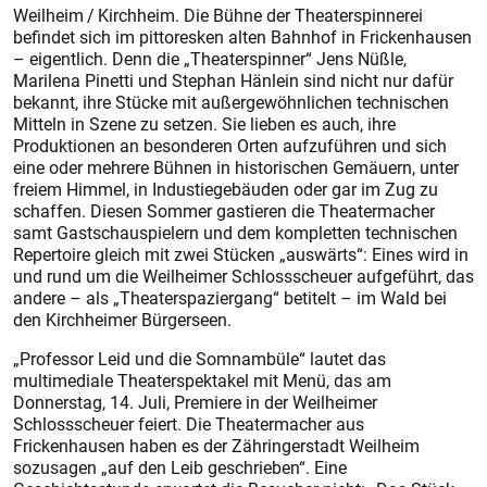
Weilheim / Kirchheim. Die Bühne der Theaterspinnerei
befindet sich im pittoresken alten Bahnhof in Frickenhausen
– eigentlich. Denn die „Theaterspinner“ Jens Nüßle,
Marilena Pinetti und Stephan Hänlein sind nicht nur dafür
bekannt, ihre Stücke mit außergewöhnlichen technischen
Mitteln in Szene zu setzen. Sie lieben es auch, ihre
Produktionen an besonderen Orten aufzuführen und sich
eine oder mehrere Bühnen in historischen Gemäuern, unter
freiem Himmel, in Industiegebäuden oder gar im Zug zu
schaffen. Diesen Sommer gastieren die Theatermacher
samt Gastschauspielern und dem kompletten technischen
Repertoire gleich mit zwei Stücken „auswärts“: Eines wird in
und rund um die Weilheimer Schlossscheuer aufgeführt, das
andere – als „Theaterspaziergang“ betitelt – im Wald bei
den Kirchheimer Bürgerseen.
„Professor Leid und die Somnambüle“ lautet das
multimediale Theaterspektakel mit Menü, das am
Donnerstag, 14. Juli, Premiere in der Weilheimer
Schlossscheuer feiert. Die Theatermacher aus
Frickenhausen haben es der Zähringerstadt Weilheim
sozusagen „auf den Leib geschrieben“. Eine