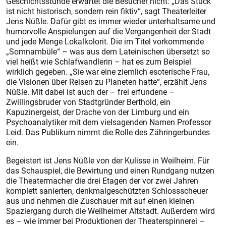
Geschichtsstunde erwartet die Besucher nicht: „Das Stück
ist nicht historisch, sondern rein fiktiv“, sagt Theaterleiter
Jens Nüßle. Dafür gibt es immer wieder unterhaltsame und
humorvolle Anspielungen auf die Vergangenheit der Stadt
und jede Menge Lokalkolorit. Die im Titel vorkommende
„Somnambüle“ – was aus dem Lateinischen übersetzt so
viel heißt wie Schlafwandlerin – hat es zum Beispiel
wirklich gegeben. „Sie war eine ziemlich esoterische Frau,
die Visionen über Reisen zu Planeten hatte“, erzählt Jens
Nüßle. Mit dabei ist auch der – frei erfundene –
Zwillingsbruder von Stadtgründer Berthold, ein
Kapuzinergeist, der Drache von der Limburg und ein
Psychoanalytiker mit dem vielsagenden Namen Professor
Leid. Das Publikum nimmt die Rolle des Zähringerbundes
ein.
Begeistert ist Jens Nüßle von der Kulisse in Weilheim. Für
das Schauspiel, die Bewirtung und einen Rundgang nutzen
die Theatermacher die drei Etagen der vor zwei Jahren
komplett sanierten, denkmalgeschützten Schlossscheuer
aus und nehmen die Zuschauer mit auf einen kleinen
Spaziergang durch die Weilheimer Altstadt. Außerdem wird
es – wie immer bei Produktionen der Theaterspinnerei –