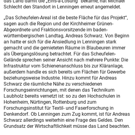
das Land damit die „Eins-a-Lösung“ bekäme, hat Michael
Schlecht den Standort in Lenningen erneut angemeldet.
„Das Scheufelen-Areal ist die beste Fläche für das Projekt“,
sagen auch die Region und der Kirchheimer Grünen-
Abgeordnete und Fraktionsvorsitzende im baden-
württembergischen Landtag, Andreas Schwarz. Von Beginn
an hatte er sich für die Ansiedlung in Lenningen stark
gemacht und die gemieteten Räume in Blaubeuren immer
als Übergangslösung betrachtet. Für das Scheufelen-
Gelände sprechen seiner Ansicht nach mehrere Punkte: Die
Infrastruktur vom Schienenanschluss bis zur Kläranlage,
außerdem handle es sich bereits um Flächen für Gewerbe
beziehungsweise Industrie. Hinzu kommt für Andreas
Schwarz die räumliche Nähe zu verschiedenen
Forschungseinrichtungen, mit denen das Technikum
Laubholz bereits vernetzt ist: so zu den Hochschulen in
Hohenheim, Nürtingen, Rottenburg und zum
Forschungsinstitut für Textil- und Faserforschung in
Denkendorf. Ob Lenningen zum Zug kommt, ist für Andreas
Schwarz allerdings weiterhin eine Frage des Geldes. Den
Grundsatz der Wirtschaftlichkeit müsse das Land beachten.