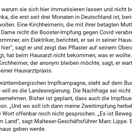
 warum sie sich hier immunisieren lassen und nicht b
ka, die erst seit drei Monaten in Deutschland ist, beri
ollen. Eine Kirchheimerin, die mit ihrer betagten M
en Dame nicht die Booster-Impfung gegen Covid verabr
mmner, ein Elektriker, berichtet, er sei in seiner Hau
hier“, sagt er und zeigt das Pflaster auf seinem Ober
 hat beim Hausarzt nicht bekommen, was er wollte. „
 Kirchheimer, der anonym bleiben möchte, sagt, er warte
einer Hausarztpraxis.
-württembergischen Impfkampagne, steht auf dem Bus
 will es die Landesregierung. Die Nachfrage sei nich
bernehmen. Bisher ist geplant, dass auch die Impfbu
von. „Und wo soll ich dann meine Zweitimpfung herbe
te Wort offenbar noch nicht gesprochen. „Es ist Beweg
 Land“, sagt Malteser-Geschäftsführer Marc Lippe. Er
inaus geben werde.