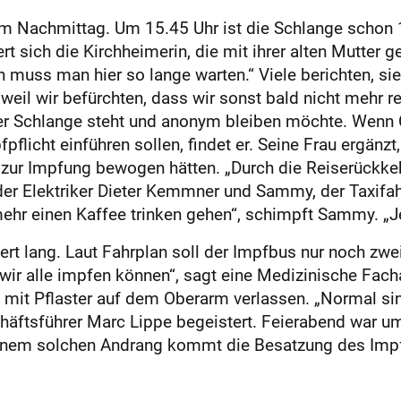
em Nachmittag. Um 15.45 Uhr ist die Schlange schon
t sich die Kirchheimerin, die mit ihrer alten Mutter 
uss man hier so lange warten.“ Viele berichten, sie 
il wir befürchten, dass wir sonst bald nicht mehr rei
 der Schlange steht und anonym bleiben möchte. Wenn C
flicht einführen sollen, findet er. Seine Frau ergänz
e zur Impfung bewogen hätten. „Durch die Reiserückkehr
h der Elektriker Dieter Kemmner und Sammy, der Taxifah
hr einen Kaffee trinken gehen“, schimpft Sammy. „Jet
ert lang. Laut Fahrplan soll der Impfbus nur noch z
s wir alle impfen können“, sagt eine Medizinische Fa
 mit Pflaster auf dem Oberarm verlassen. „Normal si
häftsführer Marc Lippe begeistert. Feierabend war um
inem solchen Andrang kommt die Besatzung des Imp