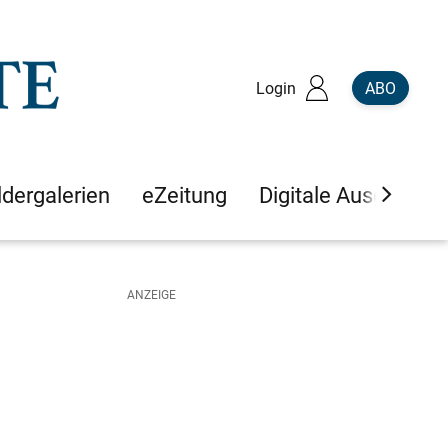
Login
ABO
ldergalerien
eZeitung
Digitale Ausgaben