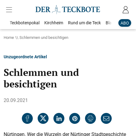
Teckbotenpokal
Kirchheim
Rund um die Teck
Blaulicht
Loka
ABO
Home
Schlemmen und besichtigen
Unzugeordnete Artikel
Schlemmen und
besichtigen
20.09.2021
Nürtingen. Wer die Wurzeln der Nürtinger Stadtgeschichte