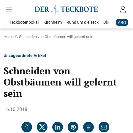
Teckbotenpokal
Kirchheim
Rund um die Teck
Blaulicht
Loka
ABO
Home
Schneiden von Obstbäumen will gelernt sein
Unzugeordnete Artikel
Schneiden von
Obstbäumen will gelernt
sein
16.10.2018