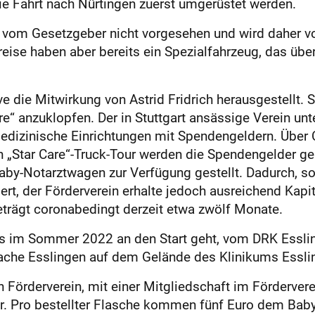
ie Fahrt nach Nürtingen zuerst umgerüstet werden.
t vom Gesetzgeber nicht vorgesehen und wird daher 
reise haben aber bereits ein Spezialfahrzeug, das über
ative die Mitwirkung von Astrid Fridrich herausgestell
e“ anzuklopfen. Der in Stuttgart ansässige Verein unte
dizinische Einrichtungen mit Spendengeldern. Über C
 „Star Care“-Truck-Tour werden die Spendengelder gene
by-Notarztwagen zur Verfügung gestellt. Dadurch, so F
ert, der Förderverein erhalte jedoch ausreichend Kap
beträgt coronabedingt derzeit etwa zwölf Monate.
es im Sommer 2022 an den Start geht, vom DRK Esslin
che Esslingen auf dem Gelände des Klinikums Essling
Förderverein, mit einer Mitgliedschaft im Fördervere
ur. Pro bestellter Flasche kommen fünf Euro dem Ba