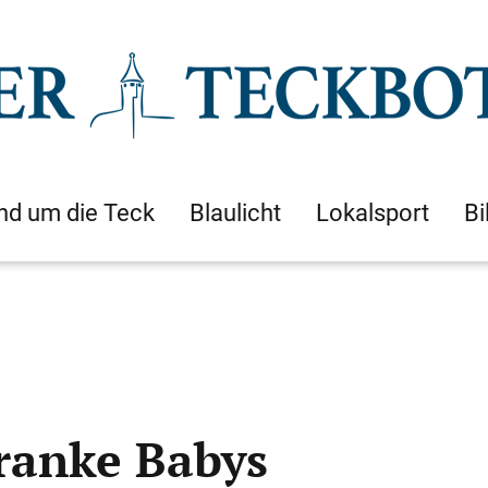
nd um die Teck
Blaulicht
Lokalsport
Bi
kranke Babys