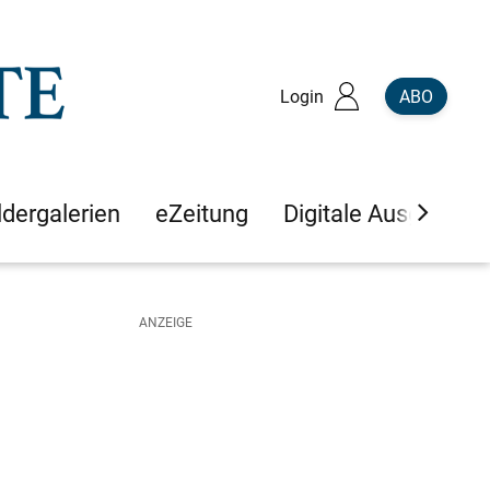
Login
ABO
ldergalerien
eZeitung
Digitale Ausgaben