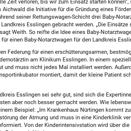
le Zeit verloren, bis wir zum Einsatz starten können“
us Aichwald die Initiative für die Gründung eines Förd
ährend seiner Rettungswagen-Schicht drei Baby-Notarz
Landkreis Esslingen gebracht werden. „Die Einsätze s
 sagt Weith. So reifte die Idee eines Baby-Notarztwag
n für einen Baby-Notarztwagen für den Landkreis Essli
ren Federung für einen erschütterungsarmen, bestmög
dernotärztin am Klinikum Esslingen. In einem speziel
ut und muss nicht jedes Mal installiert werden. Außer
sportinkubator montiert, damit der kleine Patient sc
reis Esslingen sei sehr gut, sind sich die Expertinne
nsten aber noch besser gemacht werden. Wie lebenswi
 einem Beispiel: „Im Krankenhaus Nürtingen kommt zu
törung der Atmung und muss in eine Kinderklinik ver
informiert. Von der Kinderintensivstation wird über di