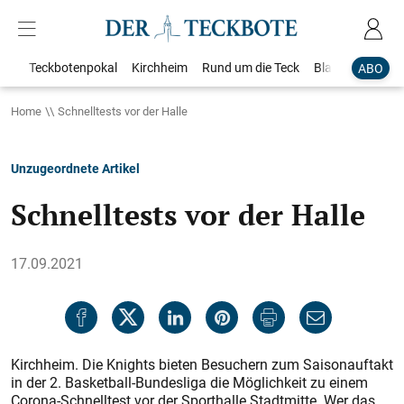
Teckbotenpokal
Kirchheim
Rund um die Teck
Blaulicht
Loka
ABO
Home
Schnelltests vor der Halle
Unzugeordnete Artikel
Schnelltests vor der Halle
17.09.2021
Kirchheim. Die Knights bieten Besuchern zum Saisonauftakt
in der 2. Basketball-Bundesliga die Möglichkeit zu einem
Corona-Schnelltest vor der Sporthalle Stadtmitte. Wer das