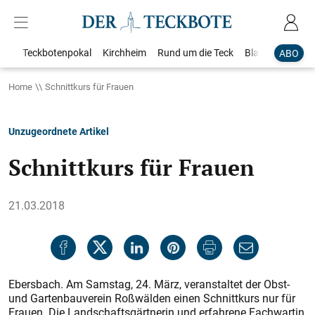
Teckbotenpokal
Kirchheim
Rund um die Teck
Blaulicht
Loka
ABO
Home
Schnittkurs für Frauen
Unzugeordnete Artikel
Schnittkurs für Frauen
21.03.2018
Ebersbach. Am Samstag, 24. März, veranstaltet der Obst-
und Gartenbauverein Roßwälden einen Schnittkurs nur für
Frauen. Die Landschaftsgärtnerin und erfahrene Fachwartin