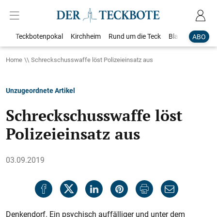
Teckbotenpokal
Kirchheim
Rund um die Teck
Blaulicht
Loka
ABO
Home
Schreckschusswaffe löst Polizeieinsatz aus
Unzugeordnete Artikel
Schreckschusswaffe löst
Polizeieinsatz aus
03.09.2019
Denkendorf. Ein psychisch auffälliger und unter dem