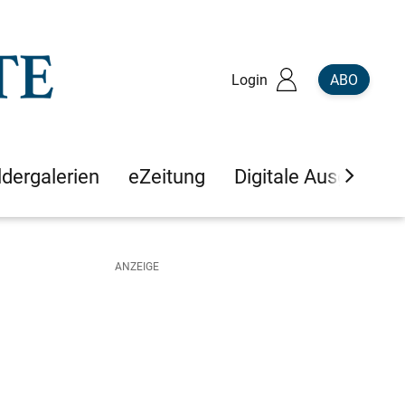
Login
ABO
ldergalerien
eZeitung
Digitale Ausgaben